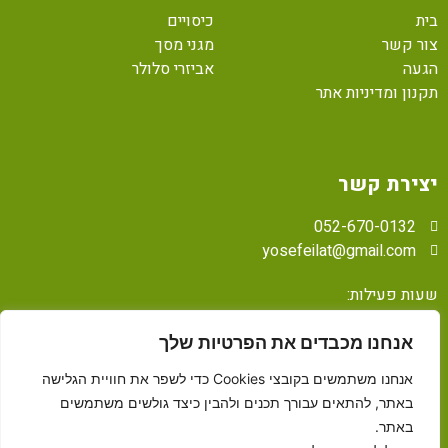
בית
כיסויים
צור קשר
מגני מסך
הגעה
אביזרי סלולר
תקנון ומדיניות אתר
יצירת קשר
052-670-0132
yosefeilat@gmail.com
שעות פעילות:
א'-ה' 00:00 – 11:00
ו' 11:00 – כניסת שבת
אנחנו מכבדים את הפרטיות שלך
מוצ"ש – 00:00
אנחנו משתמשים בקובצי Cookies כדי לשפר את חוויית הגלישה
באתר, להתאים עבורך תכנים ולהבין כיצד גולשים משתמשים
באתר.