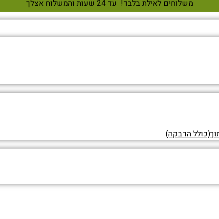
משלוחים לאילת בלבד!
עד 24 שעות והמשלוח אצלך
וך(כולל הדבקה)