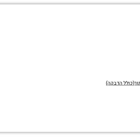
וך(כולל הדבקה)