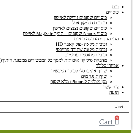
בית
כיסויים
כיסויים שקופים גורילה לאייפון
כיסויים סיליקון אפל
כיסויים שקופים נצנצים לאייפון
כיסויי Nanox שקופים – תומך MagSafe לאייפון
מגני מסך • הדבקה בחינם
זכוכית מלאה -פול קאבר HD
זכוכית מלאה-שחורה פרייבסי
זכוכית מחוסמת פרימיום
מדבקת סיליקון איכותית למסך כל המכשירים ממכונת חיתוך(
אביזרי סלולר
שרוך אוניברסלי לכיסוי המכשיר
שקיות נגד מים
מגן מצלמה ל-iPhone מלא שקוף
צור קשר
הגעה
Search
...
0
Cart