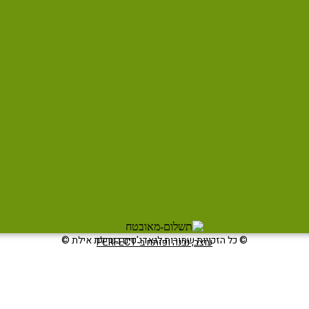
© כל הזכויות שמורות לגאדג'טים בטיילת אילת ©
עוצב, נבנה ופותח ב-PERFECT