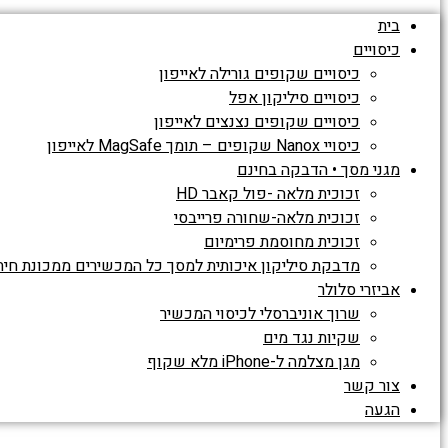
בית
כיסויים
כיסויים שקופים גורילה לאייפון
כיסויים סיליקון אפל
כיסויים שקופים נצנצים לאייפון
כיסויי Nanox שקופים – תומך MagSafe לאייפון
מגני מסך • הדבקה בחינם
זכוכית מלאה -פול קאבר HD
זכוכית מלאה-שחורה פרייבסי
זכוכית מחוסמת פרימיום
מדבקת סיליקון איכותית למסך כל המכשירים ממכונת חית
אביזרי סלולר
שרוך אוניברסלי לכיסוי המכשיר
שקיות נגד מים
מגן מצלמה ל-iPhone מלא שקוף
צור קשר
הגעה