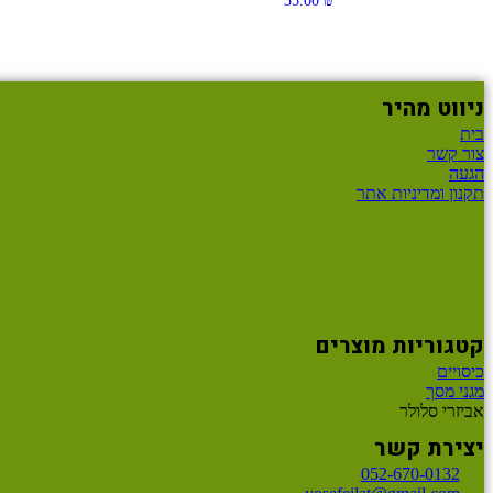
35.00
₪
ניווט מהיר
בית
צור קשר
הגעה
תקנון ומדיניות אתר
קטגוריות מוצרים
כיסויים
מגני מסך
אביזרי סלולר
יצירת קשר
052-670-0132