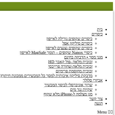
דלג
לתוכן
בית
כיסויים
כיסויים שקופים גורילה לאייפון
כיסויים סיליקון אפל
כיסויים שקופים נצנצים לאייפון
כיסויי Nanox שקופים – תומך MagSafe לאייפון
מגני מסך • הדבקה בחינם
זכוכית מלאה -פול קאבר HD
זכוכית מלאה-שחורה פרייבסי
זכוכית מחוסמת פרימיום
מדבקת סיליקון איכותית למסך כל המכשירים ממכונת חיתוך(
אביזרי סלולר
שרוך אוניברסלי לכיסוי המכשיר
שקיות נגד מים
מגן מצלמה ל-iPhone מלא שקוף
צור קשר
הגעה
Menu