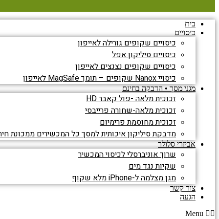
בית
כיסויים
כיסויים שקופים גורילה לאייפון
כיסויים סיליקון אפל
כיסויים שקופים נצנצים לאייפון
כיסויי Nanox שקופים – תומך MagSafe לאייפון
מגני מסך • הדבקה בחינם
זכוכית מלאה -פול קאבר HD
זכוכית מלאה-שחורה פרייבסי
זכוכית מחוסמת פרימיום
מדבקת סיליקון איכותית למסך כל המכשירים ממכונת חית
אביזרי סלולר
שרוך אוניברסלי לכיסוי המכשיר
שקיות נגד מים
מגן מצלמה ל-iPhone מלא שקוף
צור קשר
הגעה
Menu